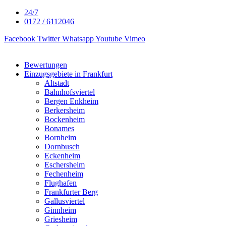
24/7
0172 / 6112046
Facebook
Twitter
Whatsapp
Youtube
Vimeo
Bewertungen
Einzugsgebiete in Frankfurt
Altstadt
Bahnhofsviertel
Bergen Enkheim
Berkersheim
Bockenheim
Bonames
Bornheim
Dornbusch
Eckenheim
Eschersheim
Fechenheim
Flughafen
Frankfurter Berg
Gallusviertel
Ginnheim
Griesheim