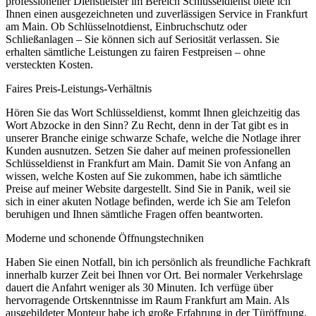
professioneller Dienstleister im Bereich Schlüsseldienst biete ich
Ihnen einen ausgezeichneten und zuverlässigen Service in Frankfurt
am Main. Ob Schlüsselnotdienst, Einbruchschutz oder
Schließanlagen – Sie können sich auf Seriosität verlassen. Sie
erhalten sämtliche Leistungen zu fairen Festpreisen – ohne
versteckten Kosten.
Faires Preis-Leistungs-Verhältnis
Hören Sie das Wort Schlüsseldienst, kommt Ihnen gleichzeitig das
Wort Abzocke in den Sinn? Zu Recht, denn in der Tat gibt es in
unserer Branche einige schwarze Schafe, welche die Notlage ihrer
Kunden ausnutzen. Setzen Sie daher auf meinen professionellen
Schlüsseldienst in Frankfurt am Main. Damit Sie von Anfang an
wissen, welche Kosten auf Sie zukommen, habe ich sämtliche
Preise auf meiner Website dargestellt. Sind Sie in Panik, weil sie
sich in einer akuten Notlage befinden, werde ich Sie am Telefon
beruhigen und Ihnen sämtliche Fragen offen beantworten.
Moderne und schonende Öffnungstechniken
Haben Sie einen Notfall, bin ich persönlich als freundliche Fachkraft
innerhalb kurzer Zeit bei Ihnen vor Ort. Bei normaler Verkehrslage
dauert die Anfahrt weniger als 30 Minuten. Ich verfüge über
hervorragende Ortskenntnisse im Raum Frankfurt am Main. Als
ausgebildeter Monteur habe ich große Erfahrung in der Türöffnung.