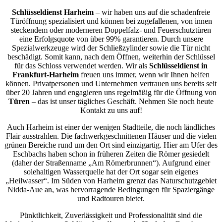
Schlüsseldienst Harheim
– wir haben uns auf die schadenfreie
Türöffnung spezialisiert und können bei zugefallenen, von innen
steckendem oder moderneren Doppelfalz- und Feuerschutztüren
eine Erfolgsquote von über 99% garantieren. Durch unsere
Spezialwerkzeuge wird der Schließzylinder sowie die Tür nicht
beschädigt. Somit kann, nach dem Öffnen, weiterhin der Schlüssel
für das Schloss verwendet werden. Wir als
Schlüsseldienst in
Frankfurt-Harheim
freuen uns immer, wenn wir Ihnen helfen
können. Privatpersonen und Unternehmen vertrauen uns bereits seit
über 20 Jahren und engagieren uns regelmäßig für die Öffnung von
Türen
– das ist unser tägliches Geschäft. Nehmen Sie noch heute
Kontakt zu uns auf!
Auch Harheim ist einer der wenigen Stadtteile, die noch ländliches
Flair ausstrahlen. Die fachwerkgeschnittenen Häuser und die vielen
grünen Bereiche rund um den Ort sind einzigartig. Hier am Ufer des
Eschbachs haben schon in früheren Zeiten die Römer gesiedelt
(daher der Straßenname „Am Römerbrunnen“). Aufgrund einer
solehaltigen Wasserquelle hat der Ort sogar sein eigenes
„Heilwasser“. Im Süden von Harheim grenzt das Naturschutzgebiet
Nidda-Aue an, was hervorragende Bedingungen für Spaziergänge
und Radtouren bietet.
Pünktlichkeit, Zuverlässigkeit und Professionalität sind die