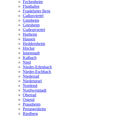
Fechenheim
Flughafen
Frankfurter Berg
Gallusviertel
Ginnheim
Griesheim
Gutleutviertel
Harheim
Hausen
Heddernheim
Höchst
Innenstadt
Kalbach
Nied
Nieder-Erlenbach
Nieder-Eschbach
Niederrad
Niederursel
Nordend
Nordweststadt
Oberrad
Ostend
Praunheim
Preungesheim
Riedberg