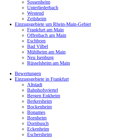
Sossenheim
Unterliederbach
Westend
Zeilsheim
Einzugsgebiete um Rhein-Main-Gebiet
Frankfurt am Main
Offenbach am Main
Eschborn
Bad Vilbel
Mühlheim am Main
Neu Isenburg
Rüsselsheim am Main
Bewertungen
Einzugsgebiete in Frankfurt
Altstadt
Bahnhofsviertel
Bergen Enkheim
Berkersheim
Bockenheim
Bonames
Bornheim
Dornbusch
Eckenheim
Eschersheim