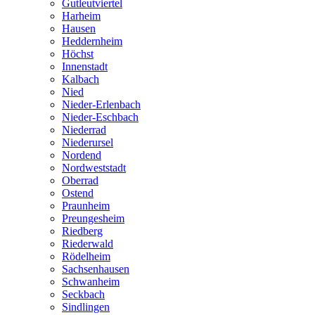
Gutleutviertel
Harheim
Hausen
Heddernheim
Höchst
Innenstadt
Kalbach
Nied
Nieder-Erlenbach
Nieder-Eschbach
Niederrad
Niederursel
Nordend
Nordweststadt
Oberrad
Ostend
Praunheim
Preungesheim
Riedberg
Riederwald
Rödelheim
Sachsenhausen
Schwanheim
Seckbach
Sindlingen