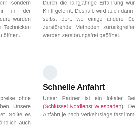
tern" sondern
Durch die langjährige Erfahrung wu
hr in der
Kniff gelernt. Deshalb wird auch dann
teure wurden
selbst dort, wo einige andere Sc
e Technicken
zerstörende Methoden zurückgreif
u öffnen.
werden zerstörungsfrei geöffnet.
Schnelle Anfahrt
preise ohne
Unser Partner ist ein lokaler Betr
eben. Unsere
(
Schlüssel-Notdienst-Wiesbaden
). De
et. Sollte es
Anfahrt je nach Verkehrslage fast imm
ändlich auch