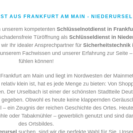
ST AUS FRANKFURT AM MAIN - NIEDERURSEL
von unserem kompetenten
Schlüsselnotdienst in Frankfu
 schadensfreie Türöffnung als
Schlüsseldienst in Niede
 wir Ihr idealer Ansprechpartner für
Sicherheitstechnik 
 unserem Fachwissen und unserer Erfahrung zur Seite – d
fühlen können!
von Frankfurt am Main und liegt im Nordwesten der Mainm
relativ klein ist, hat es jede Menge zu bieten: Von Shopp
. Der Urselbach ist einer der schönsten Stadtteile Deu
en gegeben. Obwohl es heute keine klappernden Geräusc
l – ein Zeugnis der reichen Geschichte des Ortes. Heut
 oder Tabakmühler – gewerblich genutzt und sind damit 
des Ortsbildes.
erursel
suchen, sind wir die perfekte Wahl für Sie. Unse