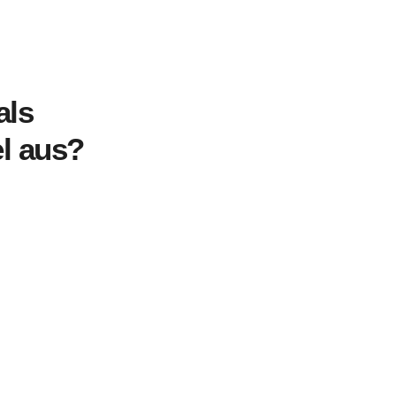
als
el aus?