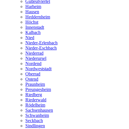
Gutleutviertel
Harheim
Hausen
Heddernheim
Höchst
Innenstadt
Kalbach
Nied
Nieder-Erlenbach
Nieder-Eschbach
Niederrad
Niederursel
Nordend
Nordweststadt
Oberrad
Ostend
Praunheim
Preungesheim
Riedberg
Riederwald
Rödelheim
Sachsenhausen
Schwanheim
Seckbach
Sindlingen