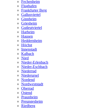
Fechenheim
Flughafen
Frankfurter Berg
Gallusviertel
Ginnheim
Griesheim
Gutleutviertel
Harheim
Hausen
Heddernheim
Höchst
Innenstadt
Kalbach
Nied
Nieder-Erlenbach
Nieder-Eschbach
Niederrad
Niederursel
Nordend
Nordweststadt
Oberrad
Ostend
Praunheim
Preungesheim
Riedberg