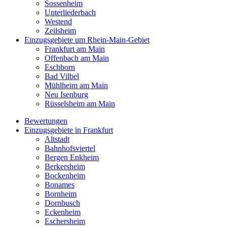
Sossenheim
Unterliederbach
Westend
Zeilsheim
Einzugsgebiete um Rhein-Main-Gebiet
Frankfurt am Main
Offenbach am Main
Eschborn
Bad Vilbel
Mühlheim am Main
Neu Isenburg
Rüsselsheim am Main
Bewertungen
Einzugsgebiete in Frankfurt
Altstadt
Bahnhofsviertel
Bergen Enkheim
Berkersheim
Bockenheim
Bonames
Bornheim
Dornbusch
Eckenheim
Eschersheim