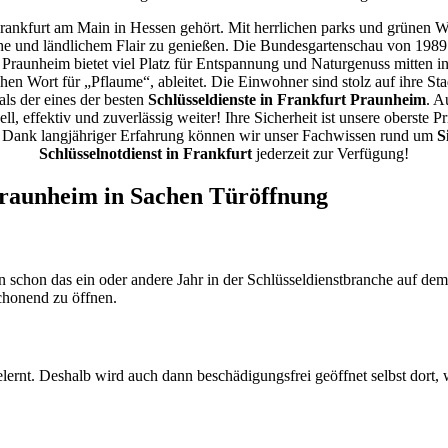
 Frankfurt am Main in Hessen gehört. Mit herrlichen parks und grünen
ähe und ländlichem Flair zu genießen. Die Bundesgartenschau von 1989 h
 Praunheim bietet viel Platz für Entspannung und Naturgenuss mitten in
hen Wort für „Pflaume“, ableitet. Die Einwohner sind stolz auf ihre 
s der eines der besten
Schlüsseldienste in Frankfurt Praunheim
. A
ll, effektiv und zuverlässig weiter! Ihre Sicherheit ist unsere oberste
it. Dank langjähriger Erfahrung können wir unser Fachwissen rund um
S
Schlüsselnotdienst in Frankfurt
jederzeit zur Verfügung!
s Praunheim in Sachen Türöffnung
n schon das ein oder andere Jahr in der Schlüsseldienstbranche auf de
chonend zu öffnen.
lernt. Deshalb wird auch dann beschädigungsfrei geöffnet selbst dort,