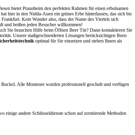
 Wiesen bietet Praunheim den perfekten Rahmen für einen erholsamen
at hier in den Nidda-Auen ein grünes Erbe hinterlassen, das sich bis
 Frankfurt. Kein Wunder also, dass der Name des Viertels sich
Stadt und heißen jeden Besucher willkommen!
uch Sie brauchen Hilfe beim Öffnen Ihrer Tür? Dann kontaktieren Sie
 Priorität. Unsere maßgeschneiderten Lösungen berücksichtigen Ihren
icherheitstechnik
optimal für Sie einsetzen und stehen Ihnen als
m Buckel. Alle Monteure wurden professionell geschult und verfügen
 wo einige andere Schlüsseldienste schon auf zerstörende Methoden