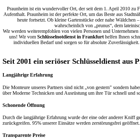
Praunheim ist ein wundervoller Ort, der seit dem 1. April 2010 zu
Aufenthalt. Praunheim ist der perfekte Ort, um das Beste aus Stadtn
heute fortsetzt. Ob kleine Gartenstücke oder nahe Wäldchen –
wahrscheinlich von „prunus“, dem lateinisc
Wir werden weiterempfohlen von vielen Personen und Unternehmen al
uns! Wir vom
Schlüsselnotdienst in Frankfurt
helfen Ihnen schne
individuellen Bedarf und sorgen so für absolute Zuverlässigke
Seit 2001 ein seriöser Schlüsseldienst au
Langjährige Erfahrung
Die Monteure unseres Partners sind nicht „von gestern" sondern habe
über Moderne Technicken und Ausrüstung um ihre Tür schnell und s
Schonende Öffnung
Durch die langjährige Erfahrung wurde der eine oder anderer Kniff ge
zurückgreifen. 95% unserer Einsätze werden zerstörungsfrei geöffnet.
Transparente Preise