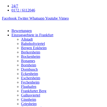
24/7
0172 / 6112046
Facebook
Twitter
Whatsapp
Youtube
Vimeo
Bewertungen
Einzugsgebiete in Frankfurt
Altstadt
Bahnhofsviertel
Bergen Enkheim
Berkersheim
Bockenheim
Bonames
Bornheim
Dornbusch
Eckenheim
Eschersheim
Fechenheim
Flughafen
Frankfurter Berg
Gallusviertel
Ginnheim
Griesheim