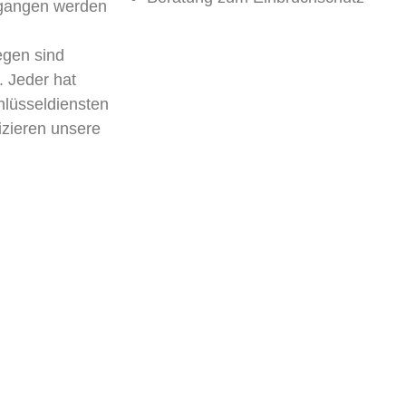
egangen werden
egen sind
. Jeder hat
lüsseldiensten
izieren unsere